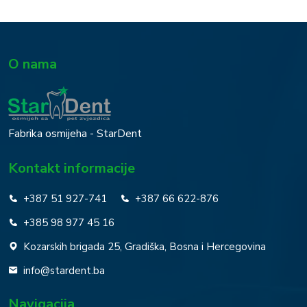
O nama
Fabrika osmijeha - StarDent
Kontakt informacije
+387 51 927-741
+387 66 622-876
+385 98 977 45 16
Kozarskih brigada 25, Gradiška, Bosna i Hercegovina
info@stardent.ba
Navigacija