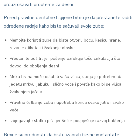
prouzrokavati probleme za desni.
Pored pravilne dentalne higijene bitno je da prestanete raditi
određene radnje kako biste sačuvali svoje zube:
Nemojte koristiti zube da biste otvorili bocu, kesicu hrane,
rezanje etiketa ili žvakanje olovke
Prestanite pušiti , jer pušenje uzrokuje lošu cirkulaciju što
dovodi do oboljenja desni
Meka hrana može oslabiti vašu vilicu, stoga je potrebno da
jedetu mrkvu, jabuku i slično voće i povrće kako bi se vilica
žvakanjem jačala
Pravilno četkanje zuba i upotreba konca svako jutro i svako
veče
Izbjegavajte slatka pića jer šećer pospješuje razvoj bakterija
Brojne su prednosti da biste izabrali fiksne implantate