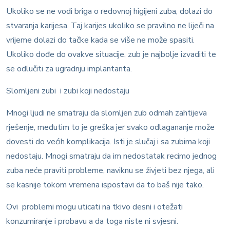
Ukoliko se ne vodi briga o redovnoj higijeni zuba, dolazi do
stvaranja karijesa. Taj karijes ukoliko se pravilno ne liječi na
vrijeme dolazi do tačke kada se više ne može spasiti.
Ukoliko dođe do ovakve situacije, zub je najbolje izvaditi te
se odlučiti za ugradnju implantanta.
Slomljeni zubi i zubi koji nedostaju
Mnogi ljudi ne smatraju da slomljen zub odmah zahtijeva
rješenje, međutim to je greška jer svako odlagananje može
dovesti do većih komplikacija. Isti je slučaj i sa zubima koji
nedostaju. Mnogi smatraju da im nedostatak recimo jednog
zuba neće praviti probleme, naviknu se živjeti bez njega, ali
se kasnije tokom vremena ispostavi da to baš nije tako.
Ovi problemi mogu uticati na tkivo desni i otežati
konzumiranje i probavu a da toga niste ni svjesni.