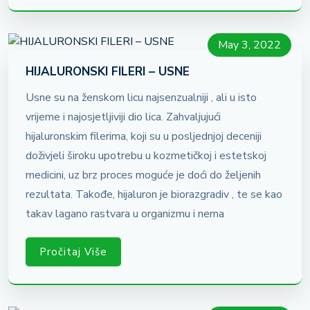
May 3, 2022
HIJALURONSKI FILERI – USNE
Usne su na ženskom licu najsenzualniji , ali u isto
vrijeme i najosjetljiviji dio lica. Zahvaljujući
hijaluronskim filerima, koji su u posljednjoj deceniji
doživjeli široku upotrebu u kozmetičkoj i estetskoj
medicini, uz brz proces moguće je doći do željenih
rezultata. Takođe, hijaluron je biorazgradiv , te se kao
takav lagano rastvara u organizmu i nema
Pročitaj Više