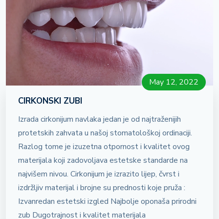
May 12, 2022
CIRKONSKI ZUBI
Izrada cirkonijum navlaka jedan je od najtraženijih
protetskih zahvata u našoj stomatološkoj ordinaciji.
Razlog tome je izuzetna otpornost i kvalitet ovog
materijala koji zadovoljava estetske standarde na
najvišem nivou. Cirkonijum je izrazito lijep, čvrst i
izdržljiv materijal i brojne su prednosti koje pruža :
Izvanredan estetski izgled Najbolje oponaša prirodni
zub Dugotrajnost i kvalitet materijala