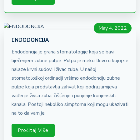
May 4, 2022
ENDODONCIJA
Endodoncija je grana stomatologije koja se bavi
liječenjem zubne pulpe. Pulpa je meko tkivo u kojoj se
nalaze krvni sudovi i živac zuba. U našoj
stomatološkoj ordinaciji vršimo endodonciju zubne
pulpe koja predstavlja zahvat koji podrazumijeva
vađenje živca zuba, čišćenje i punjenje korijenskih
kanala. Postoji nekoliko simptoma koji mogu ukazivati
na to da vam je
Pročitaj Više