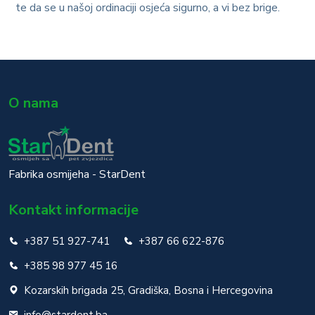
te da se u našoj ordinaciji osjeća sigurno, a vi bez brige.
O nama
Fabrika osmijeha - StarDent
Kontakt informacije
+387 51 927-741
+387 66 622-876
+385 98 977 45 16
Kozarskih brigada 25, Gradiška, Bosna i Hercegovina