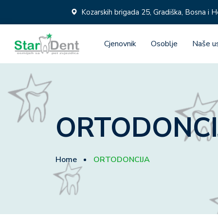
Kozarskih brigada 25, Gradiška, Bosna i 
Cjenovnik
Osoblje
Naše u
ORTODONCI
Home
ORTODONCIJA