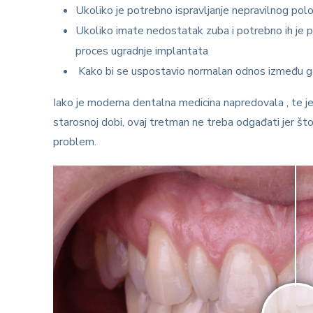
Ukoliko je potrebno ispravljanje nepravilnog polo
Ukoliko imate nedostatak zuba i potrebno ih je p
proces ugradnje implantata
Kako bi se uspostavio normalan odnos između gor
Iako je moderna dentalna medicina napredovala , te je
starosnoj dobi, ovaj tretman ne treba odgađati jer što s
problem.