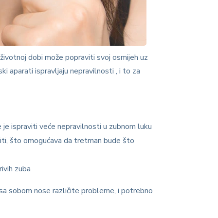
 životnoj dobi može popraviti svoj osmijeh uz
aparati ispravljaju nepravilnosti , i to za
e ispraviti veće nepravilnosti u zubnom luku
iti, što omogućava
da tretman bude što
rivih zuba
ć sa sobom nose različite problem
e, i
potrebno