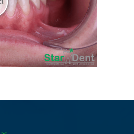
CI
nas