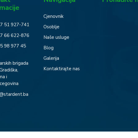
rmacije
Cjenovnik
7 51 927-741
Osoblje
7 66 622-876
Naše usluge
5 98 977 45
Blog
Galerija
arskih brigada
Kontaktirajte nas
Gradiška,
na i
cegovina
o@stardent.ba