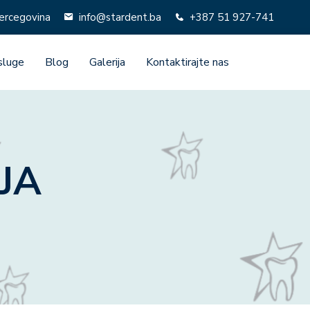
Hercegovina
info@stardent.ba
+387 51 927-741
sluge
Blog
Galerija
Kontaktirajte nas
JA