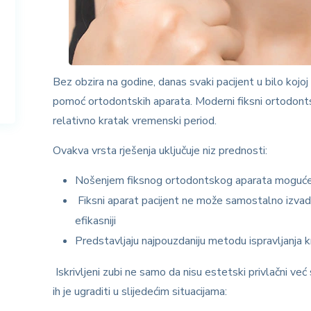
Bez obzira na godine, danas svaki pacijent u bilo kojoj
pomoć ortodontskih aparata. Moderni fiksni ortodontski 
relativno kratak vremenski period.
Ovakva vrsta rješenja uključuje niz prednosti:
Nošenjem fiksnog ortodontskog aparata moguće j
Fiksni aparat pacijent ne može samostalno i
zvad
efikasnij
i
Predstavljaju najpouzdaniju metodu ispravljanja k
Iskrivljeni zubi ne samo da nisu estetski privlačni ve
ih je ugraditi u slijedećim situacijama: