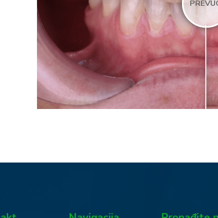
PREVU
akt
Navigacija
Pronađite 